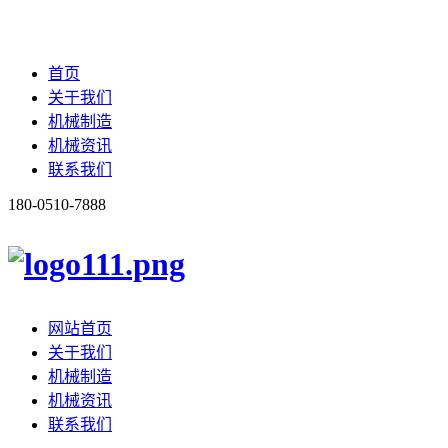
首页
关于我们
机械制造
机械资讯
联系我们
180-0510-7888
网站首页
关于我们
机械制造
机械资讯
联系我们