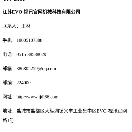
江苏EVO·视讯官网机械科技有限公司
联系人：王林
手机：18005107888
电话：
0515-88588029
邮箱：
386805259@qq.com
邮编：224000
网址：http://www.tjdl66.com
地址：盐城市盐都区大纵湖镇义丰工业集中区EVO·视讯官网
路1号