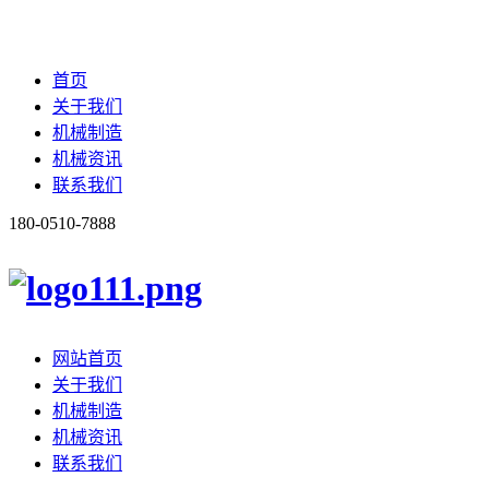
首页
关于我们
机械制造
机械资讯
联系我们
180-0510-7888
网站首页
关于我们
机械制造
机械资讯
联系我们