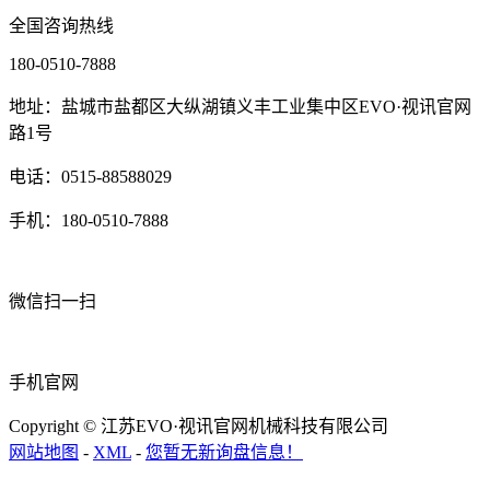
全国咨询热线
180-0510-7888
地址：盐城市盐都区大纵湖镇义丰工业集中区EVO·视讯官网
路1号
电话：0515-88588029
手机：180-0510-7888
微信扫一扫
手机官网
Copyright © 江苏EVO·视讯官网机械科技有限公司
网站地图
-
XML
-
您暂无新询盘信息！