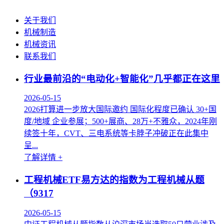
关于我们
机械制造
机械资讯
联系我们
行业最前沿的“电动化+智能化”几乎都正在这里
2026-05-15
2026打算进一步放大国际邀约 国际化程度已确认 30+国
度/地域 企业参展；500+展商、28万+不雅众，2024年刚
续签十年，CVT、三电系统等卡脖子冲破正在此集中
呈...
了解详情 +
工程机械ETF易方达的指数为工程机械从题
（9317
2026-05-15