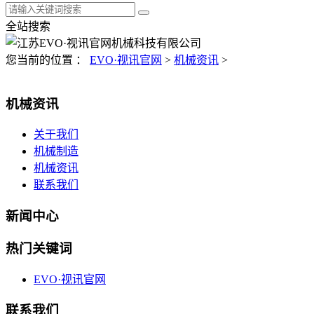
全站搜索
您当前的位置 ：
EVO·视讯官网
>
机械资讯
>
机械资讯
关于我们
机械制造
机械资讯
联系我们
新闻中心
热门关键词
EVO·视讯官网
联系我们