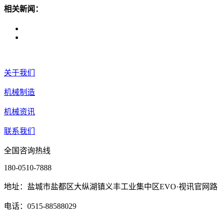
相关新闻：
关于我们
机械制造
机械资讯
联系我们
全国咨询热线
180-0510-7888
地址：盐城市盐都区大纵湖镇义丰工业集中区EVO·视讯官网路
电话：0515-88588029