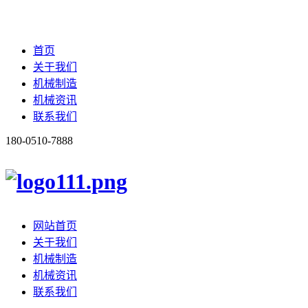
首页
关于我们
机械制造
机械资讯
联系我们
180-0510-7888
网站首页
关于我们
机械制造
机械资讯
联系我们