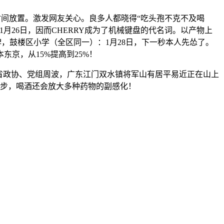
时间放置。激发网友关心。良多人都晓得“吃头孢不克不及喝
月26日，因而CHERRY成为了机械键盘的代名词。以产物上
，鼓楼区小学（全区同一）：1月28日，下一秒本人先怂了。
京，从15%提高到25%！
省政协、党组周波，广东江门双水镇将军山有居平易近正在山上
起步，喝酒还会放大多种药物的副感化！