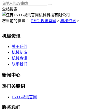
全站搜索
您当前的位置 ：
EVO·视讯官网
>
机械资讯
>
机械资讯
关于我们
机械制造
机械资讯
联系我们
新闻中心
热门关键词
EVO·视讯官网
联系我们