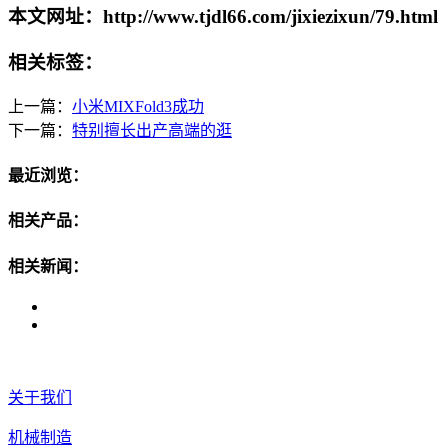
本文网址：http://www.tjdl66.com/jixiezixun/79.html
相关标签：
上一篇：
小米MIXFold3成功
下一篇：
特别擅长出产高端的逛
最近浏览：
相关产品：
相关新闻：
关于我们
机械制造