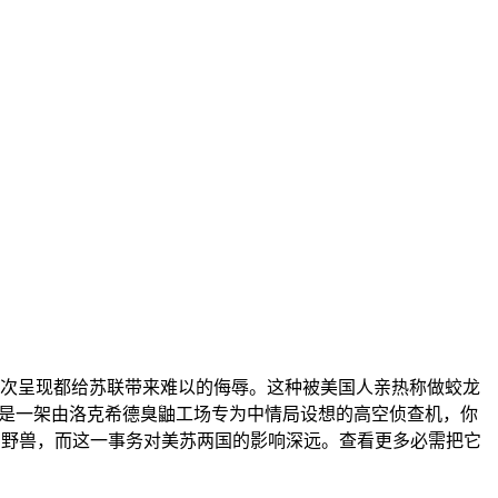
每次呈现都给苏联带来难以的侮辱。这种被美国人亲热称做蛟龙
-2是一架由洛克希德臭鼬工场专为中情局设想的高空侦查机，你
的野兽，而这一事务对美苏两国的影响深远。查看更多必需把它