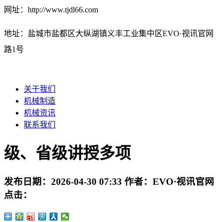
网址：http://www.tjdl66.com
地址：盐城市盐都区大纵湖镇义丰工业集中区EVO·视讯官网
路1号
关于我们
机械制造
机械资讯
联系我们
级、省级讲授多项
发布日期：
2026-04-30 07:33
作者：
EVO·视讯官网
点击：