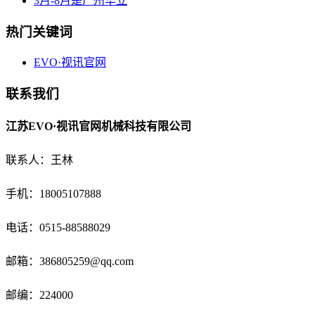
3月-8月是广州华立
热门关键词
EVO·视讯官网
联系我们
江苏EVO·视讯官网机械科技有限公司
联系人：王林
手机：18005107888
电话：
0515-88588029
邮箱：
386805259@qq.com
邮编：224000