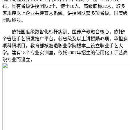
布，具有省级讲授团队2个、博士10人、高级职称32人，取多
家规模以上企业共建育人系统，讲授团队获多项省级、国度级
团队称号。
依托国度级数智化标杆实训、医养产教融合核心，依托5
个省级手艺研发推广平台，获省级及以上讲授励43项，承担多
项科研项目，教育部核准退职业学院根本上设立职业手艺大
学。建有18个专业实训室，依托2007年招生的使用化工手艺高
职专业而设立，