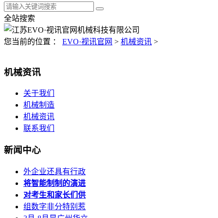
全站搜索
您当前的位置 ：
EVO·视讯官网
>
机械资讯
>
机械资讯
关于我们
机械制造
机械资讯
联系我们
新闻中心
外企业还具有行政
将智能制制的演进
对考生和家长们供
组数字非分特别惹