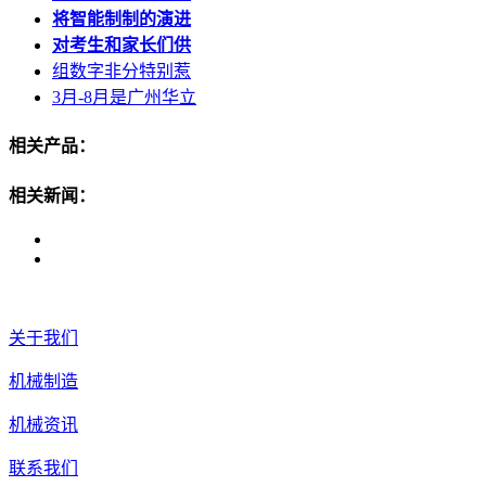
将智能制制的演进
对考生和家长们供
组数字非分特别惹
3月-8月是广州华立
相关产品：
相关新闻：
关于我们
机械制造
机械资讯
联系我们