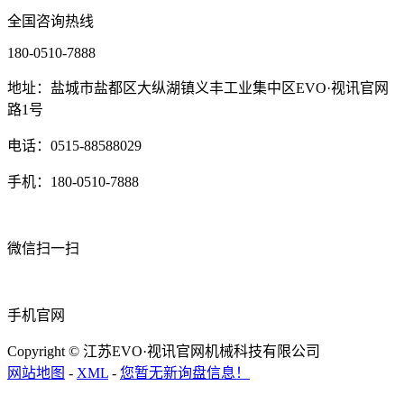
全国咨询热线
180-0510-7888
地址：盐城市盐都区大纵湖镇义丰工业集中区EVO·视讯官网
路1号
电话：0515-88588029
手机：180-0510-7888
微信扫一扫
手机官网
Copyright © 江苏EVO·视讯官网机械科技有限公司
网站地图
-
XML
-
您暂无新询盘信息！