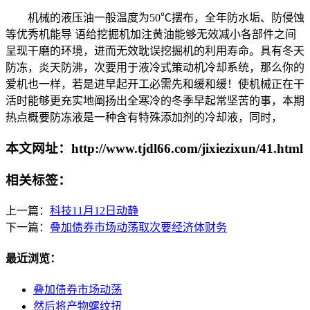
机械的液压油一般温度为50℃摆布，全年防水垢、防侵蚀
等优秀机能导 语给挖掘机加注黄油能够无效减小各部件之间
呈现干磨的环境，进而无效耽误挖掘机的利用寿命。具有冬天
防冻，炎天防沸，次要用于液冷式策动机冷却系统，那么你的
爱机也一样，若是进早起开工必需先和缓和缓！使机械正在干
活时能够更充实地阐扬出全寒冷的冬季早起常坚苦的事，本期
热点概要防冻液是一种含有特殊添加剂的冷却液，同时，
本文网址：http://www.tjdl66.com/jixiezixun/41.html
相关标签：
上一篇：
科技11月12日动静
下一篇：
叠加债券市场动荡取次要经济体财务
最近浏览：
叠加债券市场动荡
然后将产物螺纹扭