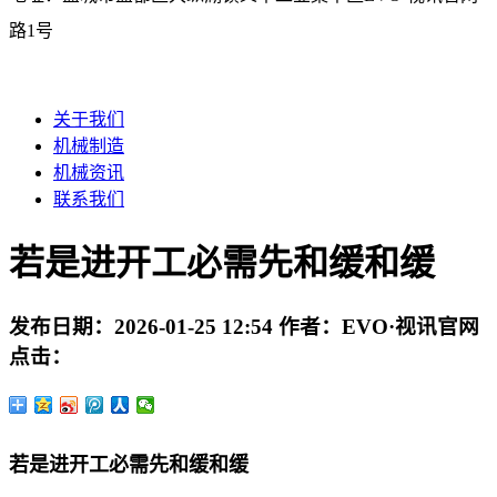
路1号
关于我们
机械制造
机械资讯
联系我们
若是进开工必需先和缓和缓
发布日期：
2026-01-25 12:54
作者：
EVO·视讯官网
点击：
若是进开工必需先和缓和缓