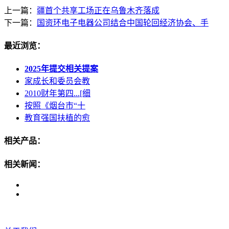
上一篇：
疆首个共享工场正在乌鲁木齐落成
下一篇：
国资环电子电器公司结合中国轮回经济协会、手
最近浏览：
2025年提交相关提案
家成长和委员会教
2010财年第四...[细
按照《烟台市“十
教育强国扶植的愈
相关产品：
相关新闻：