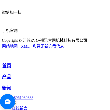
微信扫一扫
手机官网
Copyright © 江苏EVO·视讯官网机械科技有限公司
网站地图
-
XML
-
您暂无新询盘信息！
首页
产品
新闻
18961989888
在线留言