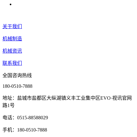
关于我们
机械制造
机械资讯
联系我们
全国咨询热线
180-0510-7888
地址：盐城市盐都区大纵湖镇义丰工业集中区EVO·视讯官网
路1号
电话：0515-88588029
手机：180-0510-7888