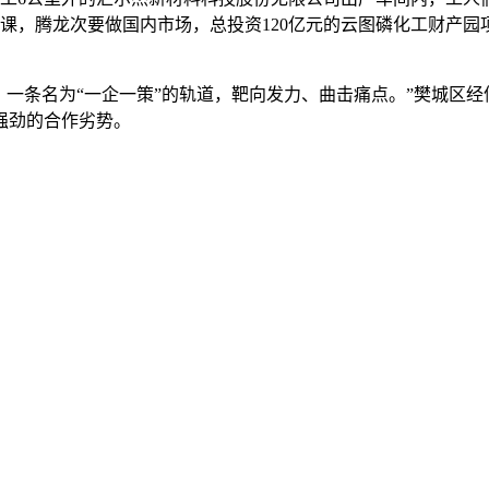
课，腾龙次要做国内市场，总投资120亿元的云图磷化工财产园项
条名为“一企一策”的轨道，靶向发力、曲击痛点。”樊城区经信
强劲的合作劣势。