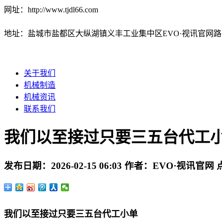
网址：http://www.tjdl66.com
地址：盐城市盐都区大纵湖镇义丰工业集中区EVO·视讯官网路
关于我们
机械制造
机械资讯
联系我们
我们以至接过只要三五台代工
发布日期：
2026-02-15 06:03
作者：
EVO·视讯官网
我们以至接过只要三五台代工小单