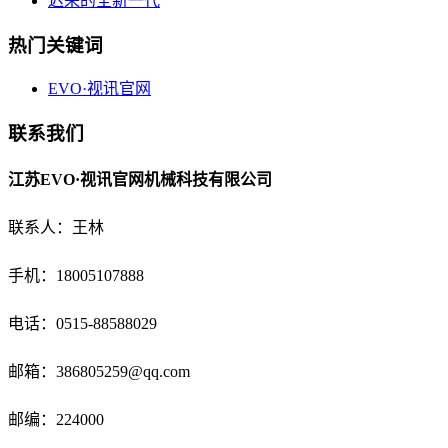
迟来的全新一代
热门关键词
EVO·视讯官网
联系我们
江苏EVO·视讯官网机械科技有限公司
联系人：王林
手机：18005107888
电话：
0515-88588029
邮箱：
386805259@qq.com
邮编：224000