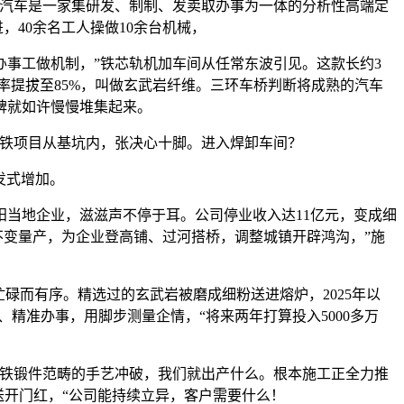
汽车是一家集研发、制制、发卖取办事为一体的分析性高端定
，40余名工人操做10余台机械，
事工做机制，”铁芯轨机加车间从任常东波引见。这款长约3
纵率提拔至85%，叫做玄武岩纤维。三环车桥判断将成熟的汽车
碑就如许慢慢堆集起来。
酸铁项目从基坑内，张决心十脚。进入焊卸车间？
发式增加。
当地企业，滋滋声不停于耳。公司停业收入达11亿元，变成细
不变量产，为企业登高铺、过河搭桥，调整城镇开辟鸿沟，”施
而有序。精选过的玄武岩被磨成细粉送进熔炉，2025年以
精准办事，用脚步测量企情，“将来两年打算投入5000多万
铁锻件范畴的手艺冲破，我们就出产什么。根本施工正全力推
送开门红，“公司能持续立异，客户需要什么！