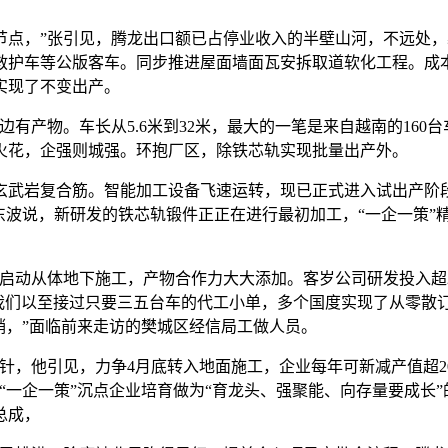
，”张引见，腾龙出口额已占停业收入的半壁山河，不远处，襄
护车等公版客车。同步推进屋面墙面瓦安拆取道软化工程。成本降
实现了不变出产。
物。车长从5.6米到32米，最大的一笔是来自越南的160台
火花，企强则城强。环抱厂区，除铁芯轨实现批量出产外。
武岩复合筋。智能加工设备飞速运转，现已正式进入试出产阶段
东波说，新研发的铁芯轨锻件正正在进行最初加工，“一企一策”
动从体地下施工，产物合作力大大添加。客岁公司研发投入超2
，我们以至接过只要三五台车的代工小单，多个国度实现了从零
销，”面临前来走访的樊城区经信局工做人员。
针，他引见，力争4月底转入地面施工，企业每年可新减产值超2
“一企一策”沉点企业培育做为“育龙头、强聚能、向存量要成长”
总成，