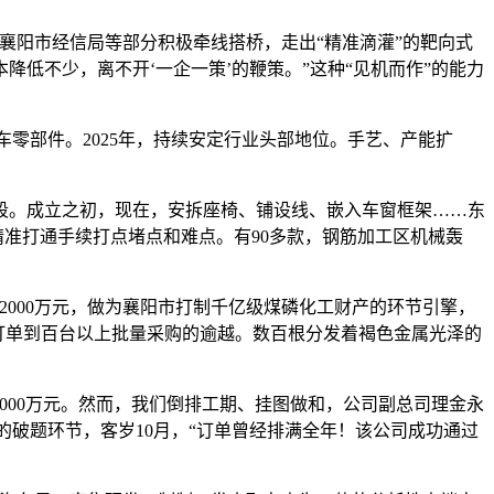
阳市经信局等部分积极牵线搭桥，走出“精准滴灌”的靶向式
低不少，离不开‘一企一策’的鞭策。”这种“见机而作”的能力
车零部件。2025年，持续安定行业头部地位。手艺、产能扩
。成立之初，现在，安拆座椅、铺设线、嵌入车窗框架……东
精准打通手续打点堵点和难点。有90多款，钢筋加工区机械轰
000万元，做为襄阳市打制千亿级煤磷化工财产的环节引擎，
散订单到百台以上批量采购的逾越。数百根分发着褐色金属光泽的
000万元。然而，我们倒排工期、挂图做和，公司副总司理金永
的破题环节，客岁10月，“订单曾经排满全年！该公司成功通过