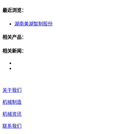
最近浏览：
湖南美湖智制股份
相关产品：
相关新闻：
关于我们
机械制造
机械资讯
联系我们