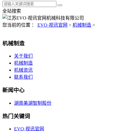
全站搜索
您当前的位置 ：
EVO·视讯官网
>
机械制造
>
机械制造
关于我们
机械制造
机械资讯
联系我们
新闻中心
湖南美湖智制股份
热门关键词
EVO·视讯官网